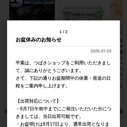
1
2
お盆休みのお知らせ
つばさ(Tsubasa) ダイ
TSUBASA ニトリル手
【日本製
ノグローブ メカニック
袋 ProMax ロングタイ
TSUBA
2026-07-03
グローブ 使い捨て手袋
プ 厚手 使い捨て手袋
産医療
作業用手袋 強力 グリ
粉なし(パウダーフリ
スク レ
平素は、つばさショップをご利用いただきまし
ップグローブ パウダー
ー) ブルー Ｍサイズ 50
フリーサイ
フリー 油仕事 車整備
枚入
枚入り
て、誠にありがとうございます。
DIY作業 ガーデニング
JIS T
さて、下記の通りお盆期間中の休業・発送の日
ダイノグローブ 50枚入
ク クラ
程をご案内申し上げます。
Lサイズ
格品】
【出荷対応について】
・8月7日午前中までにご発注いただいた分につ
商品一覧
> もっと見る
Product
きましては、当日出荷可能です。
・お盆明けは8月17日より、通常出荷となりま