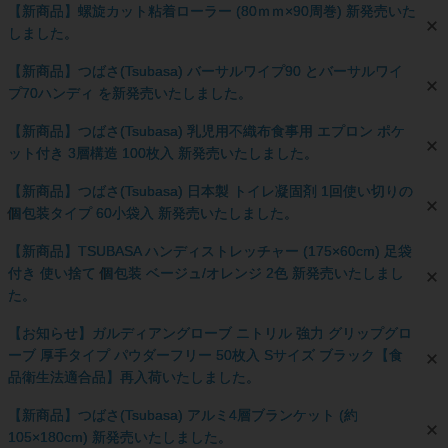
【新商品】螺旋カット粘着ローラー (80ｍｍ×90周巻) 新発売いた
しました。
【新商品】つばさ(Tsubasa) バーサルワイプ90 とバーサルワイ
プ70ハンディ を新発売いたしました。
【新商品】つばさ(Tsubasa) 乳児用不織布食事用 エプロン ポケ
ット付き 3層構造 100枚入 新発売いたしました。
【新商品】つばさ(Tsubasa) 日本製 トイレ凝固剤 1回使い切りの
個包装タイプ 60小袋入 新発売いたしました。
【新商品】TSUBASA ハンディストレッチャー (175×60cm) 足袋
付き 使い捨て 個包装 ベージュ/オレンジ 2色 新発売いたしまし
た。
【お知らせ】ガルディアングローブ ニトリル 強力 グリップグロ
ーブ 厚手タイプ パウダーフリー 50枚入 Sサイズ ブラック【食
品衛生法適合品】再入荷いたしました。
【新商品】つばさ(Tsubasa) アルミ4層ブランケット (約
105×180cm) 新発売いたしました。