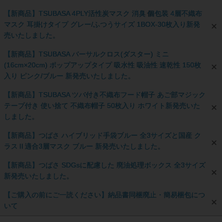
【新商品】TSUBASA 4PLY活性炭マスク 消臭 個包装 4層不織布
マスク 耳掛けタイプ グレー/ふつうサイズ 1BOX-30枚入り新発
売いたしました。
【新商品】TSUBASA バーサルクロス(ダスター) ミニ
(16cm×20cm) ポップアップタイプ 吸水性 吸油性 速乾性 150枚
入り ピンク/ブルー 新発売いたしました。
【新商品】TSUBASA ツバ付き不織布フード帽子 あご部マジック
テープ付き 使い捨て 不織布帽子 50枚入り ホワイト新発売いた
しました。
【新商品】つばさ ハイブリッド手袋ブルー 全3サイズと国産 ク
ラスⅡ適合3層マスク ブルー 新発売いたしました。
【新商品】つばさ SDGsに配慮した 廃油処理ボックス 全3サイズ
新発売いたしました。
【ご購入の前にご一読ください】納品書同梱廃止・簡易梱包につ
いて