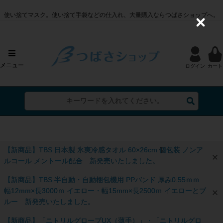
使い捨てマスク。使い捨て手袋などの仕入れ、大量購入ならつばさショップへ。
C
l
o
s
e
メニュー
ログイン
カート
【新商品】TBS 日本製 氷爽冷感タオル 60×26cm 個包装 ノンア
ルコール メントール配合 新発売いたしました。
【新商品】TBS 半自動・自動梱包機用 PPバンド 厚み0.55ｍｍ
幅12mm×長3000ｍ イエロー・幅15mm×長2500ｍ イエローとブ
ルー 新発売いたしました。
【新商品】「ニトリルグローブUX（薄手）」・「ニトリルグロ