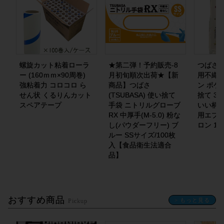
螺旋カット粘着ローラ
★第二弾！予約販売-8
つばさ(T
ー (160ｍｍ×90周巻)
月初旬順次出荷★【新
用不織布
強粘着力 コロコロ ら
商品】つばさ
ン ポケ
せん状 くるりんカット
(TSUBASA) 使い捨て
捨て 3
スペアテープ
手袋 ニトリルグローブ
いい柄付
RX 中厚手(M-5.0) 粉な
用エプロ
し(パウダーフリー) ブ
ロン 1
ルー SSサイズ/100枚
入【食品衛生法適合
品】
おすすめ商品
> もっと見る
Pickup