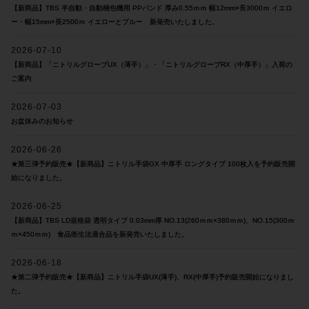
【新商品】TBS 半自動・自動梱包機用 PPバンド 厚み0.55ｍｍ 幅12mm×長3000ｍ イエロ
ー・幅15mm×長2500ｍ イエローとブルー 新発売いたしました。
2026-07-10
【新商品】「ニトリルグローブUX（薄手）」・「ニトリルグローブRX（中厚手）」入荷の
ご案内
2026-07-03
お盆休みのお知らせ
2026-06-26
★第三弾予約販売★【新商品】ニトリル手袋GX 中厚手 ロングタイプ 100枚入を予約販売開
始になりました。
2026-06-25
【新商品】TBS LD規格袋 透明タイプ 0.03mm厚 NO.13(260ｍｍ×380ｍｍ)、NO.15(300ｍ
ｍ×450ｍｍ) 食品衛生法適合品を新発売いたしました。
2026-06-18
★第二弾予約販売★【新商品】ニトリル手袋UX(薄手)、RX(中厚手)予約販売開始になりまし
た。