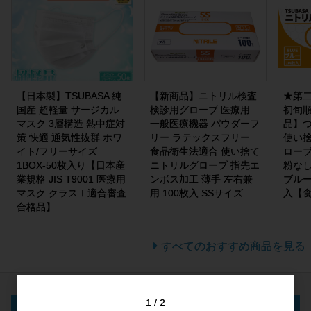
【日本製】TSUBASA 純
【新商品】ニトリル検査
★第二
国産 超軽量 サージカル
検診用グローブ 医療用
初旬
マスク 3層構造 熱中症対
一般医療機器 パウダーフ
品】つ
策 快適 通気性抜群 ホワ
リー ラテックスフリー
使い捨
イト/フリーサイズ
食品衛生法適合 使い捨て
ローブR
1BOX-50枚入り【日本産
ニトリルグローブ 指先エ
粉なし
業規格 JIS T9001 医療用
ンボス加工 薄手 左右兼
ブルー
マスク クラスⅠ適合審査
用 100枚入 SSサイズ
入【
合格品】
すべてのおすすめ商品を見る
1
2
ログイン