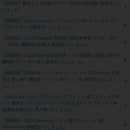
【新商品】螺旋カット粘着ローラー (80ｍｍ×90周巻) 新発売いた
しました。
【新商品】つばさ(Tsubasa) バーサルワイプ90 とバーサルワイ
プ70ハンディ を新発売いたしました。
【新商品】つばさ(Tsubasa) 乳児用不織布食事用 エプロン ポケ
ット付き 3層構造 100枚入 新発売いたしました。
【新商品】つばさ(Tsubasa) 日本製 トイレ凝固剤 1回使い切りの
個包装タイプ 60小袋入 新発売いたしました。
【新商品】TSUBASA ハンディストレッチャー (175×60cm) 足袋
付き 使い捨て 個包装 ベージュ/オレンジ 2色 新発売いたしまし
た。
【お知らせ】ガルディアングローブ ニトリル 強力 グリップグロ
ーブ 厚手タイプ パウダーフリー 50枚入 Sサイズ ブラック【食
品衛生法適合品】再入荷いたしました。
【新商品】つばさ(Tsubasa) アルミ4層ブランケット (約
105×180cm) 新発売いたしました。