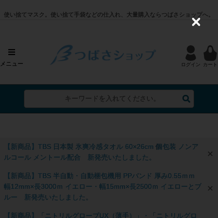
使い捨てマスク。使い捨て手袋などの仕入れ、大量購入ならつばさショップへ。
C
l
o
s
e
メニュー
ログイン
カート
【新商品】TBS 日本製 氷爽冷感タオル 60×26cm 個包装 ノンア
ルコール メントール配合 新発売いたしました。
【新商品】TBS 半自動・自動梱包機用 PPバンド 厚み0.55ｍｍ
幅12mm×長3000ｍ イエロー・幅15mm×長2500ｍ イエローとブ
ルー 新発売いたしました。
【新商品】「ニトリルグローブUX（薄手）」・「ニトリルグロ