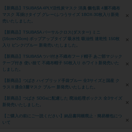
【新商品】TSUBASA 4PLY活性炭マスク 消臭 個包装 4層不織布
マスク 耳掛けタイプ グレー/ふつうサイズ 1BOX-30枚入り新発
売いたしました。
【新商品】TSUBASA バーサルクロス(ダスター) ミニ
(16cm×20cm) ポップアップタイプ 吸水性 吸油性 速乾性 150枚
入り ピンク/ブルー 新発売いたしました。
【新商品】TSUBASA ツバ付き不織布フード帽子 あご部マジック
テープ付き 使い捨て 不織布帽子 50枚入り ホワイト新発売いた
しました。
【新商品】つばさ ハイブリッド手袋ブルー 全3サイズと国産 ク
ラスⅡ適合3層マスク ブルー 新発売いたしました。
【新商品】つばさ SDGsに配慮した 廃油処理ボックス 全3サイズ
新発売いたしました。
【ご購入の前にご一読ください】納品書同梱廃止・簡易梱包につ
いて