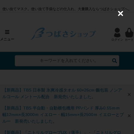
使い捨てマスク。使い捨て手袋などの仕入れ、大量購入ならつばさショップへ。
C
l
o
s
e
メニュー
ログイン
カート
【新商品】TBS 日本製 氷爽冷感タオル 60×26cm 個包装 ノンア
ルコール メントール配合 新発売いたしました。
【新商品】TBS 半自動・自動梱包機用 PPバンド 厚み0.55ｍｍ
幅12mm×長3000ｍ イエロー・幅15mm×長2500ｍ イエローとブ
ルー 新発売いたしました。
【新商品】「ニトリルグローブUX（薄手）」・「ニトリルグロ