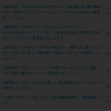
【新商品】TSUBASA 4PLY活性炭マスク 消臭 個包装 4層不織布
マスク 耳掛けタイプ グレー/ふつうサイズ 1BOX-30枚入り新発
売いたしました。
【新商品】TSUBASA バーサルクロス(ダスター) ミニ
(16cm×20cm) ポップアップタイプ 吸水性 吸油性 速乾性 150枚
入り ピンク/ブルー 新発売いたしました。
【新商品】TSUBASA ツバ付き不織布フード帽子 あご部マジック
テープ付き 使い捨て 不織布帽子 50枚入り ホワイト新発売いた
しました。
【新商品】つばさ ハイブリッド手袋ブルー 全3サイズと国産 ク
ラスⅡ適合3層マスク ブルー 新発売いたしました。
【新商品】つばさ SDGsに配慮した 廃油処理ボックス 全3サイズ
新発売いたしました。
【ご購入の前にご一読ください】納品書同梱廃止・簡易梱包につ
いて