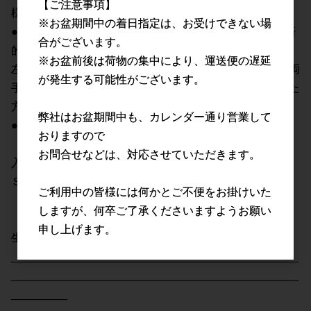
【ご注意事項】
様々な作業にご利用頂けます。
※お盆期間中の着日指定は、お受けできない場
●便利な左右兼用タイプなので交換頻度を抑えてより経済
合がございます。
的。
※お盆前後は荷物の集中により、運送便の遅延
左右別のタイプですと利き手の消耗が激しい場合ですと両
が発生する可能性がございます。
手とも交換が必要ですが、左右兼用タイプなので消耗した
方のみ交換できますのでより経済的にご利用頂けます。
弊社はお盆期間中も、カレンダー通り営業して
●粉なしタイプです。
おりますので
お問合せなどは、対応させていただきます。
入り数：1BOX 50枚入り
Ｓサイズ：全長（±5）：240mm
ご利用中の皆様には何かとご不便をお掛けいた
手の平の幅：85mm
しますが、何卒ご了承くださいますようお願い
中指の長さ：75mm
申し上げます。
生産国：中国
______________________________________________
______________________________________________
_________