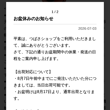
<特徴>
1
2
●強度に優れ、油脂や薬品にも強いニトリル製。
お盆休みのお知らせ
天然ゴムに比べて摩擦や突き刺し強度に優れ、油や洗剤等
の扱いにも適している合成ゴム(ニトリルゴム)製ですので
2026-07-03
幅広い用途にご利用頂けます。
平素は、つばさショップをご利用いただきまし
●【食品衛生法適合品】食品衛生法に適合しているため料
て、誠にありがとうございます。
理などにも安心・安全にご利用頂けます。
さて、下記の通りお盆期間中の休業・発送の日
●合成ゴム製でラテックスアレルギーの方でも手荒れを起
程をご案内申し上げます。
こしにくい手袋です。
●外側に細かなエンボス(凹凸)加工を施していますので、
【出荷対応について】
すべりを防ぎます。
・8月7日午前中までにご発注いただいた分につ
●手にピッタリフィットする仕上がりにより、作業性に優
きましては、当日出荷可能です。
れています。
・お盆明けは8月17日より、通常出荷となりま
●丈夫な厚手タイプなのでハードな作業に最適。通常の使
す。
い捨てニトリル手袋に比べ、厚みのあるタイプですので機
械メンテナンス・工場内作業・農作業・畜産、水産加工等