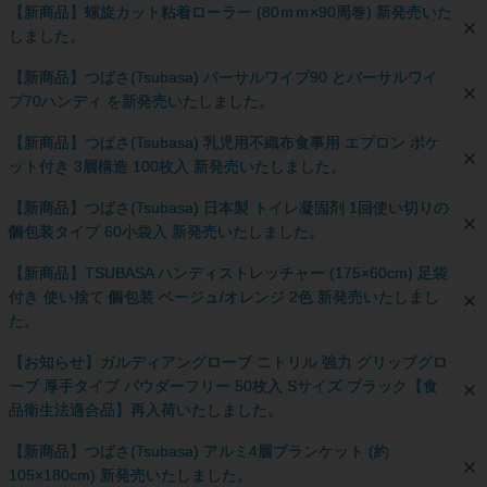
【新商品】螺旋カット粘着ローラー (80ｍｍ×90周巻) 新発売いた
しました。
【新商品】つばさ(Tsubasa) バーサルワイプ90 とバーサルワイ
プ70ハンディ を新発売いたしました。
【新商品】つばさ(Tsubasa) 乳児用不織布食事用 エプロン ポケ
ット付き 3層構造 100枚入 新発売いたしました。
【新商品】つばさ(Tsubasa) 日本製 トイレ凝固剤 1回使い切りの
個包装タイプ 60小袋入 新発売いたしました。
【新商品】TSUBASA ハンディストレッチャー (175×60cm) 足袋
付き 使い捨て 個包装 ベージュ/オレンジ 2色 新発売いたしまし
た。
【お知らせ】ガルディアングローブ ニトリル 強力 グリップグロ
ーブ 厚手タイプ パウダーフリー 50枚入 Sサイズ ブラック【食
品衛生法適合品】再入荷いたしました。
【新商品】つばさ(Tsubasa) アルミ4層ブランケット (約
105×180cm) 新発売いたしました。