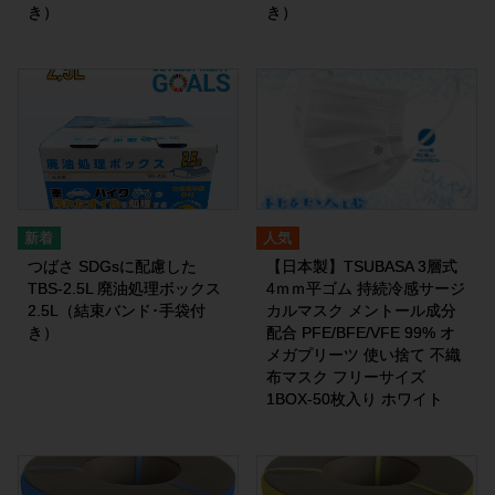
き）
き）
人気
つばさ SDGsに配慮した
【日本製】TSUBASA 3層式
TBS-2.5L 廃油処理ボックス
4ｍｍ平ゴム 持続冷感サージ
2.5L（結束バンド･手袋付
カルマスク メントール成分
き）
配合 PFE/BFE/VFE 99% オ
メガプリーツ 使い捨て 不織
布マスク フリーサイズ
1BOX-50枚入り ホワイト