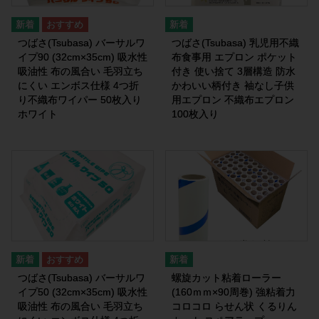
つばさ(Tsubasa) バーサルワ
つばさ(Tsubasa) 乳児用不織
イプ90 (32cm×35cm) 吸水性
布食事用 エプロン ポケット
吸油性 布の風合い 毛羽立ち
付き 使い捨て 3層構造 防水
にくい エンボス仕様 4つ折
かわいい柄付き 袖なし子供
り不織布ワイパー 50枚入り
用エプロン 不織布エプロン
ホワイト
100枚入り
つばさ(Tsubasa) バーサルワ
螺旋カット粘着ローラー
イプ50 (32cm×35cm) 吸水性
(160ｍｍ×90周巻) 強粘着力
吸油性 布の風合い 毛羽立ち
コロコロ らせん状 くるりん