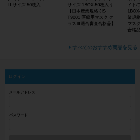
LLサイズ 50枚入
サイズ 1BOX-50枚入り
イト/
【日本産業規格 JIS
1BO
T9001 医療用マスク ク
業規格 
ラスⅢ適合審査合格品】
マスク
合格
すべてのおすすめ商品を見る
ログイン
メールアドレス
パスワード