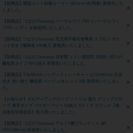
【新商品】螺旋カット粘着ローラー (80ｍｍ×90周巻) 新発売いた
しました。
【新商品】つばさ(Tsubasa) バーサルワイプ90 とバーサルワイ
プ70ハンディ を新発売いたしました。
【新商品】つばさ(Tsubasa) 乳児用不織布食事用 エプロン ポケ
ット付き 3層構造 100枚入 新発売いたしました。
【新商品】つばさ(Tsubasa) 日本製 トイレ凝固剤 1回使い切りの
個包装タイプ 60小袋入 新発売いたしました。
【新商品】TSUBASA ハンディストレッチャー (175×60cm) 足袋
付き 使い捨て 個包装 ベージュ/オレンジ 2色 新発売いたしまし
た。
【お知らせ】ガルディアングローブ ニトリル 強力 グリップグロ
ーブ 厚手タイプ パウダーフリー 50枚入 Sサイズ ブラック【食
品衛生法適合品】再入荷いたしました。
【新商品】つばさ(Tsubasa) アルミ4層ブランケット (約
105×180cm) 新発売いたしました。