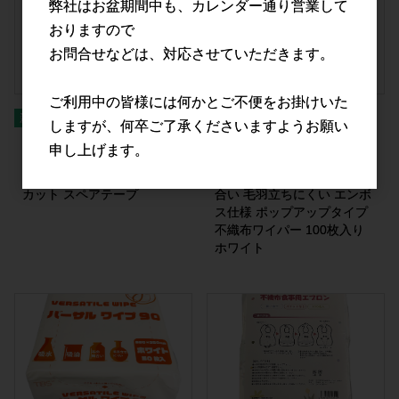
弊社はお盆期間中も、カレンダー通り営業して
おりますので
お問合せなどは、対応させていただきます。
ご利用中の皆様には何かとご不便をお掛けいた
しますが、何卒ご了承くださいますようお願い
螺旋カット粘着ローラー80
つばさ(Tsubasa) バーサルワ
申し上げます。
(80ｍｍ×90周巻) 強粘着力
イプ70 ハンディ (200×225
コロコロ らせん状 くるりん
ｍｍ) 吸水性 吸油性 布の風
カット スペアテープ
合い 毛羽立ちにくい エンボ
ス仕様 ポップアップタイプ
不織布ワイパー 100枚入り
ホワイト