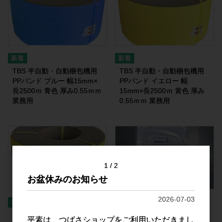
TBS 半自動・自動梱包機用
TBS 半自動・自動梱包機用
PPバンド ブルー 幅15mm×
PPバンド イエロー 幅
長2500ｍ 青色 厚み0.55ｍｍ
15mm×長2500ｍ 黄色 厚み
業務用
0.55ｍｍ 業務用
1
2
お盆休みのお知らせ
2026-07-03
TBS 半自動・自動梱包機用
TBS LD規格袋 NO.15 透明タ
平素は、つばさショップをご利用いただきまし