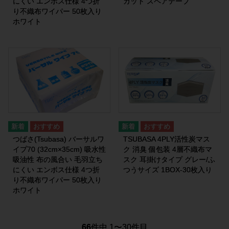
にくい エンボス仕様 4つ折
カット スペアテープ
り不織布ワイパー 50枚入り
ホワイト
つばさ(Tsubasa) バーサルワ
TSUBASA 4PLY活性炭マス
イプ70 (32cm×35cm) 吸水性
ク 消臭 個包装 4層不織布マ
吸油性 布の風合い 毛羽立ち
スク 耳掛けタイプ グレー/ふ
にくい エンボス仕様 4つ折
つうサイズ 1BOX-30枚入り
り不織布ワイパー 50枚入り
ホワイト
66
件中 1〜30件目