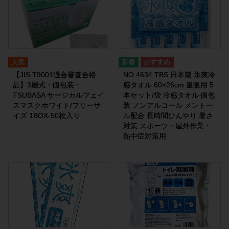
人気
【JIS T9001適合審査合格
NO.4634 TBS 日本製 氷爽冷
品】3層式・個包装・
感タオル 60×26cm 量販用 5
TSUBASA サージカルフェイ
本セット/袋 冷感タオル 個包
スマスクホワイト/フリーサ
装 ノンアルコール メントー
イズ 1BOX-50枚入り
ル配合 長時間ひんやり 暑さ
対策 スポーツ・屋外作業・
熱中症対策用