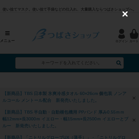
使い捨てマスク。使い捨て手袋などの仕入れ、大量購入ならつばさショップへ。
C
l
o
s
e
メニュー
ログイン
カート
【新商品】TBS 日本製 氷爽冷感タオル 60×26cm 個包装 ノンア
ルコール メントール配合 新発売いたしました。
【新商品】TBS 半自動・自動梱包機用 PPバンド 厚み0.55ｍｍ
幅12mm×長3000ｍ イエロー・幅15mm×長2500ｍ イエローとブ
ルー 新発売いたしました。
【新商品】「ニトリルグローブUX（薄手）」・「ニトリルグロ