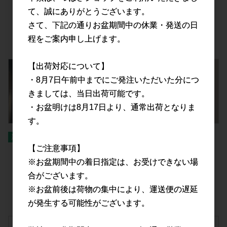
PPバンド イエロー 幅
イプ 300ｍｍ×450ｍｍ
て、誠にありがとうございます。
12mm×長3000ｍ 黄色 厚み
（0.03mm厚）多目的に使え
0.55ｍｍ 業務用
る 100枚/袋 食品衛生法適合
さて、下記の通りお盆期間中の休業・発送の日
品
程をご案内申し上げます。
【出荷対応について】
・8月7日午前中までにご発注いただいた分につ
きましては、当日出荷可能です。
・お盆明けは8月17日より、通常出荷となりま
す。
【ご注意事項】
TBS LD規格袋 NO.13 透明タ
つばさ(Tsubasa) 緊急対策用
イプ 260ｍｍ×380ｍｍ
トイレセット（3回分）
※お盆期間中の着日指定は、お受けできない場
（0.03mm厚）多目的に使え
合がございます。
る 100枚/袋 食品衛生法適合
※お盆前後は荷物の集中により、運送便の遅延
品
が発生する可能性がございます。