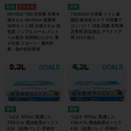
NO.4511 TBS 日本製 氷爽冷
TSUBASA 日本製 トイレ凝
感タオル 60×26cm 業務用
固剤 個包装タイプ 大容量で
50本セット/袋 冷感タオル 個
コンパクト 消臭 抗菌 非常用
包装 ノンアルコール メント
災害用 防災用品 アウトドア
ール配合 長時間ひんやり 暑
用 110小袋入
さ対策 スポーツ・屋外作
業・熱中症対策用
つばさ SDGsに配慮した
つばさ SDGsに配慮した
TBS-6.5L 廃油処理ボックス
TBS-4.5L 廃油処理ボックス
6.5L（結束バンド･手袋付
4.5L（結束バンド･手袋付