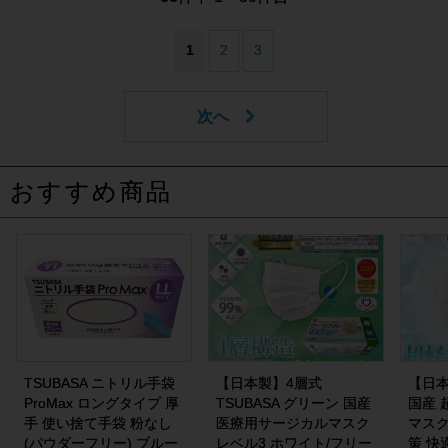
1
2
3
おすすめ商品
TSUBASA ニトリル手袋
【日本製】4層式
【日本
ProMax ロングタイプ 厚
TSUBASA グリーン 国産
国産 
手 使い捨て手袋 粉なし
医療用サージカルマスク
マスク
(パウダーフリー) ブルー
レベル3 ホワイト/フリー
策 快