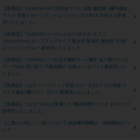
【新商品】TSUBASA 4PLY活性炭マスク 消臭 個包装 4層不織布
マスク 耳掛けタイプ グレー/ふつうサイズ 1BOX-30枚入り新発
売いたしました。
【新商品】TSUBASA バーサルクロス(ダスター) ミニ
(16cm×20cm) ポップアップタイプ 吸水性 吸油性 速乾性 150枚
入り ピンク/ブルー 新発売いたしました。
【新商品】TSUBASA ツバ付き不織布フード帽子 あご部マジック
テープ付き 使い捨て 不織布帽子 50枚入り ホワイト新発売いた
しました。
【新商品】つばさ ハイブリッド手袋ブルー 全3サイズと国産 ク
ラスⅡ適合3層マスク ブルー 新発売いたしました。
【新商品】つばさ SDGsに配慮した 廃油処理ボックス 全3サイズ
新発売いたしました。
【ご購入の前にご一読ください】納品書同梱廃止・簡易梱包につ
いて