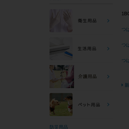
1
つば
つば
つば
防災用品