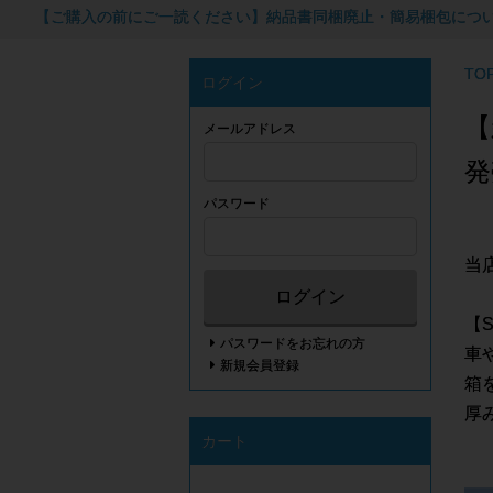
【ご購入の前にご一読ください】納品書同梱廃止・簡易梱包につ
TO
ログイン
【
メールアドレス
発
パスワード
当
ログイン
【S
パスワードをお忘れの方
車
新規会員登録
箱
厚
カート