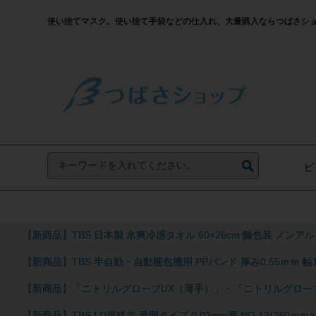
使い捨てマスク。使い捨て手袋などの仕入れ、大量購入ならつばさシ
ピ
【新商品】TBS 日本製 氷爽冷感タオル 60×26cm 個包装 ノ
【新商品】TBS 半自動・自動梱包機用 PPバンド 厚み0.55ｍｍ 
【新商品】「ニトリルグローブUX（薄手）」・「ニトリルグロー
【新商品】TBS LD規格袋 透明タイプ 0.03mm厚 NO.13(260