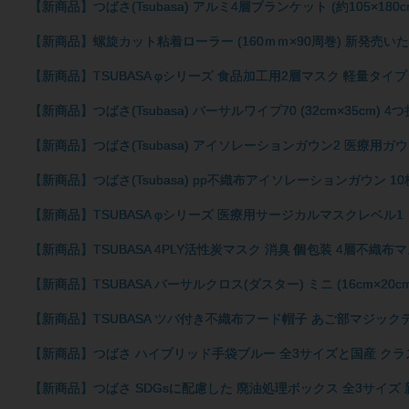
【新商品】つばさ(Tsubasa) アルミ4層ブランケット (約105×18
【新商品】螺旋カット粘着ローラー (160ｍｍ×90周巻) 新発売い
【新商品】TSUBASA φシリーズ 食品加工用2層マスク 軽量
【新商品】つばさ(Tsubasa) バーサルワイプ70 (32cm×35c
【新商品】つばさ(Tsubasa) アイソレーションガウン2 医療用ガ
【新商品】つばさ(Tsubasa) pp不織布アイソレーションガウン 
【新商品】TSUBASA φシリーズ 医療用サージカルマスクレベ
【新商品】TSUBASA 4PLY活性炭マスク 消臭 個包装 4層不織
【新商品】TSUBASA バーサルクロス(ダスター) ミニ (16cm×2
【新商品】TSUBASA ツバ付き不織布フード帽子 あご部マジック
【新商品】つばさ ハイブリッド手袋ブルー 全3サイズと国産 クラ
【新商品】つばさ SDGsに配慮した 廃油処理ボックス 全3サイズ