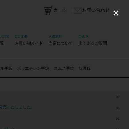
カート
お問い合わせ
C
l
o
s
e
UCTS
GUIDE
ABOUT
Q＆A
覧
お買い物ガイド
当店について
よくあるご質問
リル手袋
ポリエチレン手袋
スムス手袋
防護服
 新発売いたしました。
いたしました。