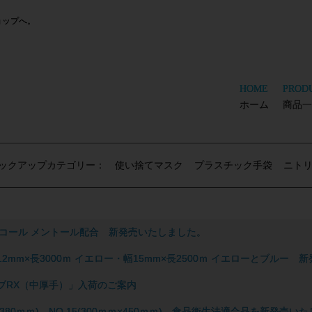
ョップへ。
HOME
PROD
ホーム
商品一
ックアップカテゴリー：
使い捨てマスク
プラスチック手袋
ニト
ンアルコール メントール配合 新発売いたしました。
幅12mm×長3000ｍ イエロー・幅15mm×長2500ｍ イエローとブルー
ブRX（中厚手）」入荷のご案内
ｍｍ×380ｍｍ)、NO.15(300ｍｍ×450ｍｍ) 食品衛生法適合品を新発売