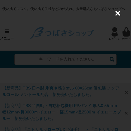
使い捨てマスク。使い捨て手袋などの仕入れ、大量購入ならつばさショップへ。
C
l
o
s
e
メニュー
ログイン
カート
【新商品】TBS 日本製 氷爽冷感タオル 60×26cm 個包装 ノンア
ルコール メントール配合 新発売いたしました。
【新商品】TBS 半自動・自動梱包機用 PPバンド 厚み0.55ｍｍ
幅12mm×長3000ｍ イエロー・幅15mm×長2500ｍ イエローとブ
ルー 新発売いたしました。
【新商品】「ニトリルグローブUX（薄手）」・「ニトリルグロ