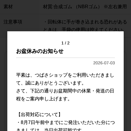
素材
材質:合成ゴム （NBRゴム） ※左右兼用
注意事項
・回転体に手が巻き込まれる恐れがある
ときは、手袋の使用は控えてください。
1
2
お盆休みのお知らせ
宅配便(15,000円(税抜)以上ご購入で送料無料)
2026-07-03
1BOX(100枚入)
平素は、つばさショップをご利用いただきまし
品番
0025
て、誠にありがとうございます。
JANコード
4589765740025
さて、下記の通りお盆期間中の休業・発送の日
程をご案内申し上げます。
販売価格
会員のみ公開
（単価 × 入数）
【出荷対応について】
注文数
ご注文には
・8月7日午前中までにご発注いただいた分につ
ログイン
してください
きましては、当日出荷可能です。