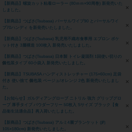
【新商品】螺旋カット粘着ローラー (80ｍｍ×90周巻) 新発売いた
しました。
【新商品】つばさ(Tsubasa) バーサルワイプ90 とバーサルワイ
プ70ハンディ を新発売いたしました。
【新商品】つばさ(Tsubasa) 乳児用不織布食事用 エプロン ポケ
ット付き 3層構造 100枚入 新発売いたしました。
【新商品】つばさ(Tsubasa) 日本製 トイレ凝固剤 1回使い切りの
個包装タイプ 60小袋入 新発売いたしました。
【新商品】TSUBASA ハンディストレッチャー (175×60cm) 足袋
付き 使い捨て 個包装 ベージュ/オレンジ 2色 新発売いたしまし
た。
【お知らせ】ガルディアングローブ ニトリル 強力 グリップグロ
ーブ 厚手タイプ パウダーフリー 50枚入 Sサイズ ブラック【食
品衛生法適合品】再入荷いたしました。
【新商品】つばさ(Tsubasa) アルミ4層ブランケット (約
105×180cm) 新発売いたしました。