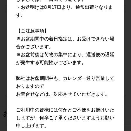
・お盆明けは8月17日より、通常出荷となりま
す。
宅配便(15,000円(税抜)以上ご購入で送料無料)
1カートン(20BOX・2,000枚入)
【ご注意事項】
※お盆期間中の着日指定は、お受けできない場
品番
0025-20
JANコード
4589765740025
合がございます。
※お盆前後は荷物の集中により、運送便の遅延
販売価格
会員のみ公開
が発生する可能性がございます。
（単価 × 入数）
弊社はお盆期間中も、カレンダー通り営業して
注文数
ご注文には
おりますので
ログイン
してください
お問合せなどは、対応させていただきます。
ご利用中の皆様には何かとご不便をお掛けいた
おすすめ商品
しますが、何卒ご了承くださいますようお願い
申し上げます。