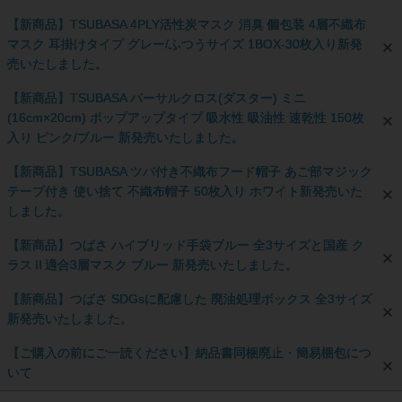
【新商品】TSUBASA 4PLY活性炭マスク 消臭 個包装 4層不織布
マスク 耳掛けタイプ グレー/ふつうサイズ 1BOX-30枚入り新発
売いたしました。
【新商品】TSUBASA バーサルクロス(ダスター) ミニ
(16cm×20cm) ポップアップタイプ 吸水性 吸油性 速乾性 150枚
入り ピンク/ブルー 新発売いたしました。
【新商品】TSUBASA ツバ付き不織布フード帽子 あご部マジック
テープ付き 使い捨て 不織布帽子 50枚入り ホワイト新発売いた
しました。
【新商品】つばさ ハイブリッド手袋ブルー 全3サイズと国産 ク
ラスⅡ適合3層マスク ブルー 新発売いたしました。
【新商品】つばさ SDGsに配慮した 廃油処理ボックス 全3サイズ
新発売いたしました。
【ご購入の前にご一読ください】納品書同梱廃止・簡易梱包につ
いて