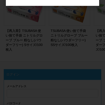
【再入荷】TSUBASA 使
TSUBASA 使い捨て手袋
【再入
い捨て手袋 ニトリルグロ
ニトリルグローブ ブルー
い捨て
ーブ ブルー 粉なし(パウ
粉なし(パウダーフリー)
ーブ 
ダーフリー) Sサイズ/100
SSサイズ/100枚入
ダーフ
枚入
ズ/10
ログイン
メールアドレス
パスワード