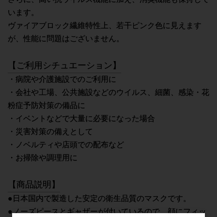
います。
ヴァイアブロック繊維特性上、若干ピンク色に見えます
が、性能に問題はございません。
【ご利用シチュエーション】
・病院や介護施設でのご利用に
・会社や工場、公共施設などのウイルス、細菌、感染・花
粉症予防対策の備品に
・イベントなどで大量に必要になった場合
・災害対策の備えとして
・ノベルティや店頭での配布など
・お掃除や調理用に
【商品説明】
●日本国内で製造した安定の衛生品質のマスクです。
●ノーズピースとギャザーが付いているので、顔にフィッ