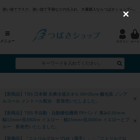
使い捨てマスク。使い捨て手袋などの仕入れ、大量購入ならつばさショップへ。
C
l
o
s
e
メニュー
ログイン
カート
【新商品】TBS 日本製 氷爽冷感タオル 60×26cm 個包装 ノンア
ルコール メントール配合 新発売いたしました。
【新商品】TBS 半自動・自動梱包機用 PPバンド 厚み0.55ｍｍ
幅12mm×長3000ｍ イエロー・幅15mm×長2500ｍ イエローとブ
ルー 新発売いたしました。
【新商品】「ニトリルグローブUX（薄手）」・「ニトリルグロ