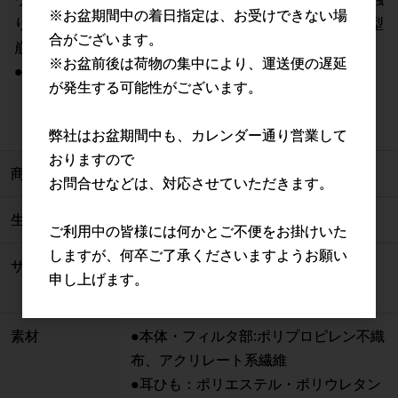
※お盆期間中の着日指定は、お受けできない場
りがよくコシの強い素材を採用することで、毛羽立ちや型
合がございます。
崩れを抑えることができます。
※お盆前後は荷物の集中により、運送便の遅延
●長時間使用でも疲れにくい平ゴムを使用しております。
が発生する可能性がございます。
弊社はお盆期間中も、カレンダー通り営業して
おりますので
商品管理番号
1000-0037-01
お問合せなどは、対応させていただきます。
生産地
日本（滋賀県）
ご利用中の皆様には何かとご不便をお掛けいた
しますが、何卒ご了承くださいますようお願い
サイズ
約20.5cm×8.5cm
申し上げます。
限界まで広げた縦の長さ約14cm
素材
●本体・フィルタ部:ポリプロピレン不織
布、アクリレート系繊維
●耳ひも：ポリエステル・ポリウレタン