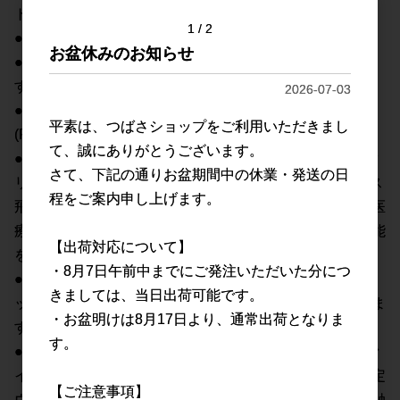
トします。
1
2
●衛生的な個包装タイプです。
お盆休みのお知らせ
●軽くて柔らかく、息苦しさもなく快適に身につけられま
す。
2026-07-03
●バクテリア濾過効率(BFE)、ラテックス微粒子遮断効率
平素は、つばさショップをご利用いただきまし
(PFE)は99％以上です。
て、誠にありがとうございます。
●顔周りにすき間ができにくく、フィットしやすい立体ク
さて、下記の通りお盆期間中の休業・発送の日
リスタル形状と、防御力の高い4層構造を採用。 ウイルス
程をご案内申し上げます。
飛沫や微粒子を99%カット※するフィルターは、米国の医
療用マスク（サージカルマスク）に使用される材料の性能
【出荷対応について】
を表すASTM F2100-19の基準を満たしています。
・8月7日午前中までにご発注いただいた分につ
●鼻のラインに合わせてぴったりフィットするノーズフィ
きましては、当日出荷可能です。
ッターで、マスクの隙間を減らし、メガネの曇りを抑えま
・お盆明けは8月17日より、通常出荷となりま
す。
す。
●外側は東洋紡株式会社が開発した抗ウイルス性あるヴァ
イアブロック不織布を使用し、マスク表面の繊維上の特定
【ご注意事項】
ウイルスの数を減少させることができます。内側には肌触