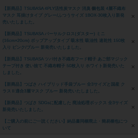
【新商品】TSUBASA 4PLY活性炭マスク 消臭 個包装 4層不織布
マスク 耳掛けタイプ グレー/ふつうサイズ 1BOX-30枚入り新発
売いたしました。
【新商品】TSUBASA バーサルクロス(ダスター) ミニ
(16cm×20cm) ポップアップタイプ 吸水性 吸油性 速乾性 150枚
入り ピンク/ブルー 新発売いたしました。
【新商品】TSUBASA ツバ付き不織布フード帽子 あご部マジック
テープ付き 使い捨て 不織布帽子 50枚入り ホワイト新発売いた
しました。
【新商品】つばさ ハイブリッド手袋ブルー 全3サイズと国産 ク
ラスⅡ適合3層マスク ブルー 新発売いたしました。
【新商品】つばさ SDGsに配慮した 廃油処理ボックス 全3サイズ
新発売いたしました。
【ご購入の前にご一読ください】納品書同梱廃止・簡易梱包につ
いて