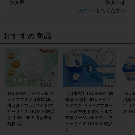
注文数
ご注文には
ログイン
してください
おすすめ商品
TSUBASA サージカル フ
【日本製】TSUBASA 4層
TSU
ェイスマスク 3層式 (耳
構造 個包装 3Dサージカ
消臭 
掛けタイプ) ホワイト/フ
ルマスク ヴァイアブロッ
ク ホ
リーサイズ 1BOX-50枚入
ク不織布使用 抗ウイルス
ズ 1B
り【JIS T9001適合審査
立体サージカルマスク フ
合格品】
リーサイズ 1BOX-30枚入
り