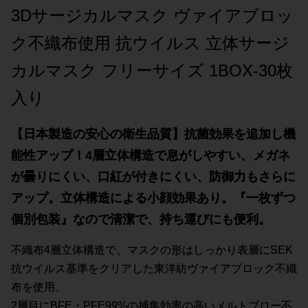
3Dサージカルマスク ヴァイアブロッ
ク不織布使用 抗ウイルス 立体サージ
カルマスク フリーサイズ 1BOX-30枚
入り
【日本製造の安心の衛生品質】抗菌効果を追加し機
能性アップ！4層立体構造で息がしやすい、メガネ
が曇りにくい、口紅が付きにくい、防御力もさらに
アップ。立体構造による小顔効果あり。『一枚ずつ
個別包装』なので清潔で、持ち運びにも便利。
不織布4層立体構造で、マスクの形はしっかり表層にSEK
抗ウイルス基準をクリアした東洋紡ヴァイアブロック不織
布を使用、
2層目にBFE・PFE99%の捕集効率の高いメルトブロー不