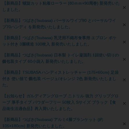
【新商品】螺旋カット粘着ローラー (80ｍｍ×90周巻) 新発売いた
しました。
【新商品】つばさ(Tsubasa) バーサルワイプ90 とバーサルワイ
プ70ハンディ を新発売いたしました。
【新商品】つばさ(Tsubasa) 乳児用不織布食事用 エプロン ポケ
ット付き 3層構造 100枚入 新発売いたしました。
【新商品】つばさ(Tsubasa) 日本製 トイレ凝固剤 1回使い切りの
個包装タイプ 60小袋入 新発売いたしました。
【新商品】TSUBASA ハンディストレッチャー (175×60cm) 足袋
付き 使い捨て 個包装 ベージュ/オレンジ 2色 新発売いたしまし
た。
【お知らせ】ガルディアングローブ ニトリル 強力 グリップグロ
ーブ 厚手タイプ パウダーフリー 50枚入 Sサイズ ブラック【食
品衛生法適合品】再入荷いたしました。
【新商品】つばさ(Tsubasa) アルミ4層ブランケット (約
105×180cm) 新発売いたしました。