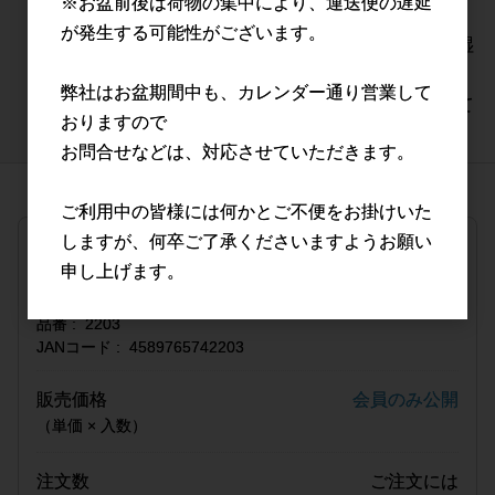
※お盆前後は荷物の集中により、運送便の遅延
業には使用しないでください。
が発生する可能性がございます。
●品質保持のため、直射日光、高温多湿
の場所を避けてください。
弊社はお盆期間中も、カレンダー通り営業して
●廃棄の際は、各自治体の規則に従って
おりますので
ください。
お問合せなどは、対応させていただきます。
ご利用中の皆様には何かとご不便をお掛けいた
しますが、何卒ご了承くださいますようお願い
宅配便(15,000円(税抜)以上ご購入で送料無料)
申し上げます。
1BOX(50枚入)
品番
2203
JANコード
4589765742203
販売価格
会員のみ公開
（単価 × 入数）
注文数
ご注文には