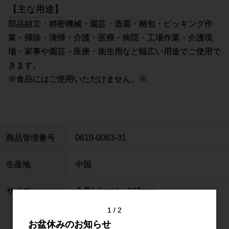
【主な用途】
部品組立・精密機械・園芸・造園・梱包・ピッキング作
業・掃除・清掃・介護・医療・病院・工場作業・介護現
場・家事や園芸・医療・衛生用など幅広い用途でご使用で
きます。
※食品にはご使用いただけません。※
商品管理番号
0610-0063-31
生産地
中国
サイズ
全長(±5mm)：240mm
中指の長さ：80mm
1
2
手の平幅：100mm
お盆休みのお知らせ