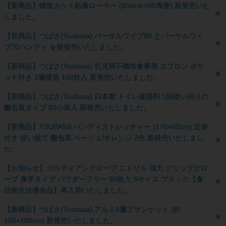
【新商品】螺旋カット粘着ローラー (80ｍｍ×90周巻) 新発売いた
しました。
【新商品】つばさ(Tsubasa) バーサルワイプ90 とバーサルワイ
プ70ハンディ を新発売いたしました。
【新商品】つばさ(Tsubasa) 乳児用不織布食事用 エプロン ポケ
ット付き 3層構造 100枚入 新発売いたしました。
【新商品】つばさ(Tsubasa) 日本製 トイレ凝固剤 1回使い切りの
個包装タイプ 60小袋入 新発売いたしました。
【新商品】TSUBASA ハンディストレッチャー (175×60cm) 足袋
付き 使い捨て 個包装 ベージュ/オレンジ 2色 新発売いたしまし
た。
【お知らせ】ガルディアングローブ ニトリル 強力 グリップグロ
ーブ 厚手タイプ パウダーフリー 50枚入 Sサイズ ブラック【食
品衛生法適合品】再入荷いたしました。
【新商品】つばさ(Tsubasa) アルミ4層ブランケット (約
105×180cm) 新発売いたしました。