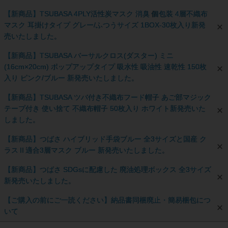
【新商品】TSUBASA 4PLY活性炭マスク 消臭 個包装 4層不織布
マスク 耳掛けタイプ グレー/ふつうサイズ 1BOX-30枚入り新発
売いたしました。
【新商品】TSUBASA バーサルクロス(ダスター) ミニ
(16cm×20cm) ポップアップタイプ 吸水性 吸油性 速乾性 150枚
入り ピンク/ブルー 新発売いたしました。
【新商品】TSUBASA ツバ付き不織布フード帽子 あご部マジック
テープ付き 使い捨て 不織布帽子 50枚入り ホワイト新発売いた
しました。
【新商品】つばさ ハイブリッド手袋ブルー 全3サイズと国産 ク
ラスⅡ適合3層マスク ブルー 新発売いたしました。
【新商品】つばさ SDGsに配慮した 廃油処理ボックス 全3サイズ
新発売いたしました。
【ご購入の前にご一読ください】納品書同梱廃止・簡易梱包につ
いて