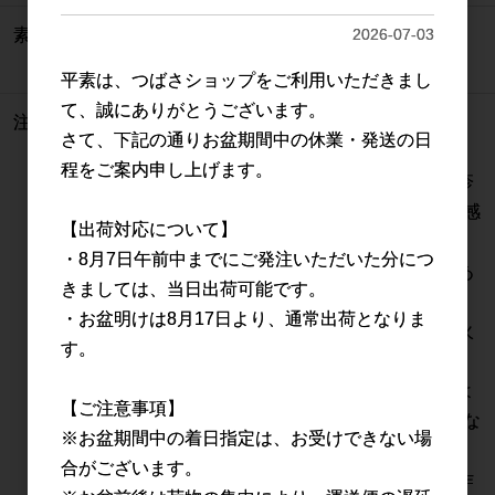
素材
塩化ビニール、ニトリルゴム (可塑剤：
2026-07-03
非フタル酸可塑剤)
平素は、つばさショップをご利用いただきまし
て、誠にありがとうございます。
注意事項
●「食品加工(料理)」にはお使いいただ
さて、下記の通りお盆期間中の休業・発送の日
けません。
程をご案内申し上げます。
●体質によって、かゆみ、かぶれ、発疹
などを起こすことがあります。異常を感
【出荷対応について】
じたら使用を中止してください。
・8月7日午前中までにご発注いただいた分につ
●薬品や溶剤によって変質する場合があ
きましては、当日出荷可能です。
ります。
・お盆明けは8月17日より、通常出荷となりま
●熱いものには触れないでください。火
す。
傷をする恐れがあります。
●刃物や尖ったものなどで傷つけないよ
【ご注意事項】
うにご注意ください。やぶれの原因にな
※お盆期間中の着日指定は、お受けできない場
ります。
合がございます。
●感電の恐れがあるので、電気を扱う作