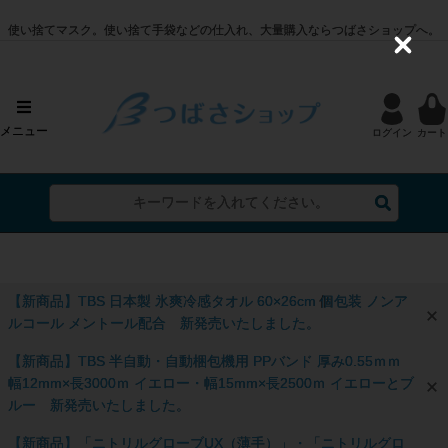
使い捨てマスク。使い捨て手袋などの仕入れ、大量購入ならつばさショップへ。
C
l
o
s
e
メニュー
ログイン
カート
【新商品】TBS 日本製 氷爽冷感タオル 60×26cm 個包装 ノンア
ルコール メントール配合 新発売いたしました。
【新商品】TBS 半自動・自動梱包機用 PPバンド 厚み0.55ｍｍ
幅12mm×長3000ｍ イエロー・幅15mm×長2500ｍ イエローとブ
ルー 新発売いたしました。
【新商品】「ニトリルグローブUX（薄手）」・「ニトリルグロ