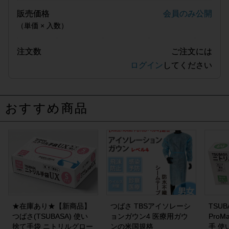
販売価格
会員のみ公開
（単価 × 入数）
注文数
ご注文には
ログイン
してください
おすすめ商品
★在庫あり★【新商品】
つばさ TBSアイソレーシ
TSU
つばさ(TSUBASA) 使い
ョンガウン4 医療用ガウ
Pro
捨て手袋 ニトリルグロー
ンの米国規格
手 使