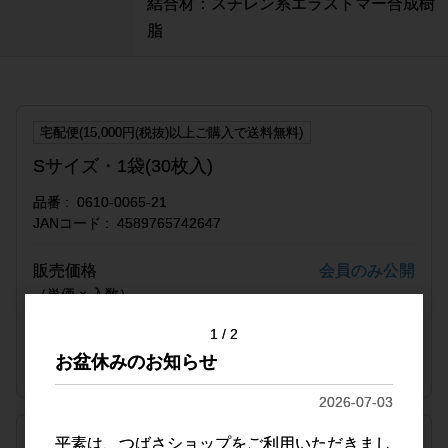
結合材：スチレン系エラストマー合成樹
脂
宅配便(15,000円(税抜)以上ご購入で送料無料)
Sサイズ・1袋(30枚入)
品番
0610-0065-21
JANコード
4589765742647
販売価格
会員のみ公開
（単価 × 入数）
1
2
注文数
ご注文には
お盆休みのお知らせ
ログイン
してください
2026-07-03
平素は、つばさショップをご利用いただきまし
宅配便(15,000円(税抜)以上ご購入で送料無料)