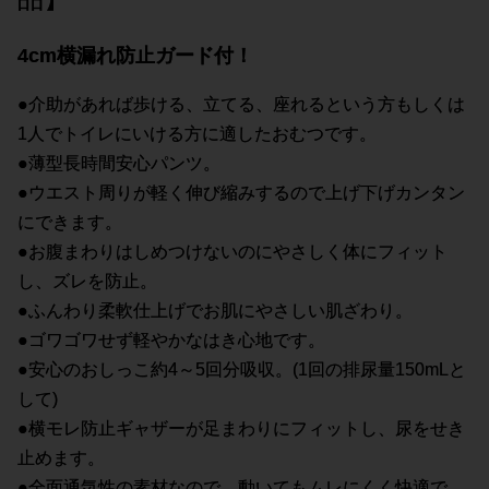
4cm横漏れ防止ガード付！
●介助があれば歩ける、立てる、座れるという方もしくは
1人でトイレにいける方に適したおむつです。
●薄型長時間安心パンツ。
●ウエスト周りが軽く伸び縮みするので上げ下げカンタン
にできます。
●お腹まわりはしめつけないのにやさしく体にフィット
し、ズレを防止。
●ふんわり柔軟仕上げでお肌にやさしい肌ざわり。
●ゴワゴワせず軽やかなはき心地です。
●安心のおしっこ約4～5回分吸収。(1回の排尿量150mLと
して)
●横モレ防止ギャザーが足まわりにフィットし、尿をせき
止めます。
●全面通気性の素材なので、動いてもムレにくく快適で