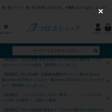
使い捨てマスク。使い捨て手袋などの仕入れ、大量購入ならつばさショップへ。
C
l
o
s
e
メニュー
ログイン
カート
【新商品】TBS 日本製 氷爽冷感タオル 60×26cm 個包装 ノンア
ルコール メントール配合 新発売いたしました。
【新商品】TBS 半自動・自動梱包機用 PPバンド 厚み0.55ｍｍ
幅12mm×長3000ｍ イエロー・幅15mm×長2500ｍ イエローとブ
ルー 新発売いたしました。
【新商品】「ニトリルグローブUX（薄手）」・「ニトリルグロ
ーブRX（中厚手）」入荷のご案内
【新商品】TBS LD規格袋 透明タイプ 0.03mm厚 NO.13(260ｍｍ