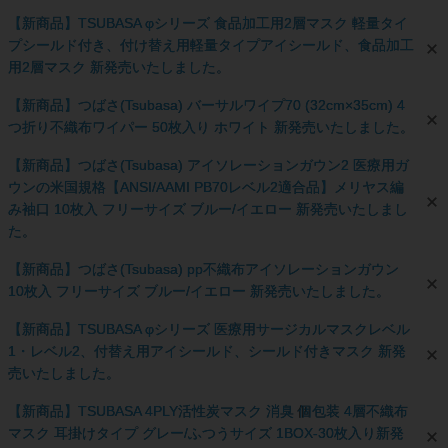
【新商品】TSUBASA φシリーズ 食品加工用2層マスク 軽量タイ
プシールド付き、付け替え用軽量タイプアイシールド、食品加工
用2層マスク 新発売いたしました。
【新商品】つばさ(Tsubasa) バーサルワイプ70 (32cm×35cm) 4
つ折り不織布ワイパー 50枚入り ホワイト 新発売いたしました。
【新商品】つばさ(Tsubasa) アイソレーションガウン2 医療用ガ
ウンの米国規格【ANSI/AAMI PB70レベル2適合品】メリヤス編
み袖口 10枚入 フリーサイズ ブルー/イエロー 新発売いたしまし
た。
【新商品】つばさ(Tsubasa) pp不織布アイソレーションガウン
10枚入 フリーサイズ ブルー/イエロー 新発売いたしました。
【新商品】TSUBASA φシリーズ 医療用サージカルマスクレベル
1・レベル2、付替え用アイシールド、シールド付きマスク 新発
売いたしました。
【新商品】TSUBASA 4PLY活性炭マスク 消臭 個包装 4層不織布
マスク 耳掛けタイプ グレー/ふつうサイズ 1BOX-30枚入り新発