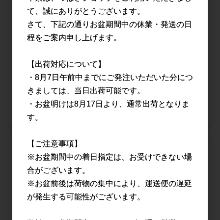
て、誠にありがとうございます。
Mサイズ・1袋(30枚入)
さて、下記の通りお盆期間中の休業・発送の日
品番
0610-0065-31
程をご案内申し上げます。
JANコード
4589765742654
【出荷対応について】
販売価格
会員のみ公開
・8月7日午前中までにご発注いただいた分につ
（単価 × 入数）
きましては、当日出荷可能です。
注文数
ご注文には
・お盆明けは8月17日より、通常出荷となりま
ログイン
してください
す。
【ご注意事項】
宅配便(15,000円(税抜)以上ご購入で送料無料)
※お盆期間中の着日指定は、お受けできない場
Lサイズ・1袋(30枚入)
合がございます。
※お盆前後は荷物の集中により、運送便の遅延
品番
0610-0065-41
JANコード
4589765742722
が発生する可能性がございます。
販売価格
会員のみ公開