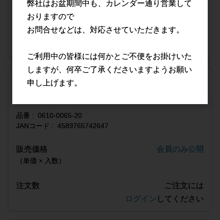
弊社はお盆期間中も、カレンダー通り営業して
（単価 × 入数）
おりますので
お問合せなどは、対応させていただきます。
注文数
ご注文には
ログイン
してください
ご利用中の皆様には何かとご不便をお掛けいた
しますが、何卒ご了承くださいますようお願い
宅配便(15,000円(税抜)以上ご購入で送料無料)
申し上げます。
Sサイズ・1カートン(4袋･120枚入)
品番
0610-0065-20
JANコード
4589765742647
販売価格
会員のみ公開
（単価 × 入数）
注文数
ご注文には
ログイン
してください