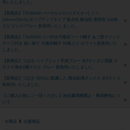
売いたしました。
【新商品】TSUBASA バーサルクロス(ダスター) ミニ
(16cm×20cm) ポップアップタイプ 吸水性 吸油性 速乾性 150枚
入り ピンク/ブルー 新発売いたしました。
【新商品】TSUBASA ツバ付き不織布フード帽子 あご部マジック
テープ付き 使い捨て 不織布帽子 50枚入り ホワイト新発売いた
しました。
【新商品】つばさ ハイブリッド手袋ブルー 全3サイズと国産 ク
ラスⅡ適合3層マスク ブルー 新発売いたしました。
【新商品】つばさ SDGsに配慮した 廃油処理ボックス 全3サイズ
新発売いたしました。
【ご購入の前にご一読ください】納品書同梱廃止・簡易梱包につ
いて
全商品
介護用品