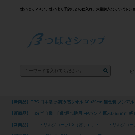
使い捨てマスク。使い捨て手袋などの仕入れ、大量購入ならつばさシ
ピ
【新商品】TBS 日本製 氷爽冷感タオル 60×26cm 個包装 ノ
【新商品】TBS 半自動・自動梱包機用 PPバンド 厚み0.55ｍｍ 
【新商品】「ニトリルグローブUX（薄手）」・「ニトリルグロー