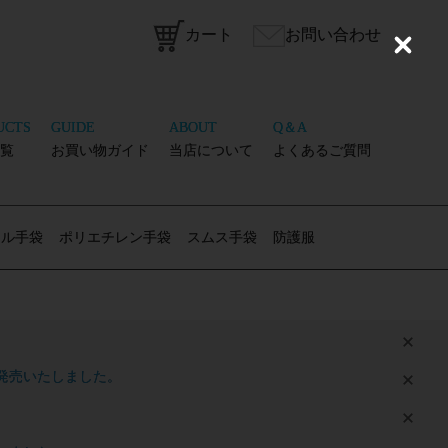
カート
お問い合わせ
C
l
o
s
e
UCTS
GUIDE
ABOUT
Q＆A
覧
お買い物ガイド
当店について
よくあるご質問
リル手袋
ポリエチレン手袋
スムス手袋
防護服
 新発売いたしました。