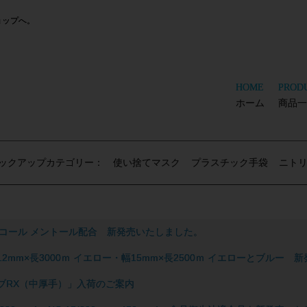
ョップへ。
HOME
PROD
ホーム
商品一
ックアップカテゴリー：
使い捨てマスク
プラスチック手袋
ニト
ンアルコール メントール配合 新発売いたしました。
幅12mm×長3000ｍ イエロー・幅15mm×長2500ｍ イエローとブルー
ブRX（中厚手）」入荷のご案内