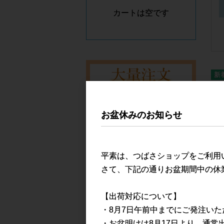
カートは空です
つ
フ
お盆休みのお知らせ
袋
平素は、つばさショップをご利用
濡
さて、下記の通りお盆期間中の休
商品カテゴリー
【出荷対応について】
・8月7日午前中までにご発注い
マスク
・お盆明けは8月17日より、通常