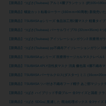
【新商品】つばさ(Tsubasa) アルミ4層ブランケット (約105×18
【新商品】螺旋カット粘着ローラー (160ｍｍ×90周巻) 新発売い
【新商品】TSUBASA φシリーズ 食品加工用2層マスク 軽量
【新商品】つばさ(Tsubasa) バーサルワイプ70 (32cm×35c
【新商品】つばさ(Tsubasa) アイソレーションガウン2 医療用ガ
【新商品】つばさ(Tsubasa) pp不織布アイソレーションガウン 
【新商品】TSUBASA φシリーズ 医療用サージカルマスクレベ
【新商品】TSUBASA 4PLY活性炭マスク 消臭 個包装 4層不織
【新商品】TSUBASA バーサルクロス(ダスター) ミニ (16cm×2
【新商品】TSUBASA ツバ付き不織布フード帽子 あご部マジック
【新商品】つばさ ハイブリッド手袋ブルー 全3サイズと国産 クラ
【新商品】つばさ SDGsに配慮した 廃油処理ボックス 全3サイズ