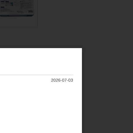
 パウダーフリー ラテックス
夫な使い捨て手袋 ゴム手
入 Lサイズ
2026-07-03
ッド手袋。