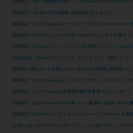
【新商品】TBS LD規格袋 透明タイプ 0.03mm厚 NO.13(260
【新商品】TBS-B09 化学防護服 を新発売いたしました。
【新商品】つばさ(Tsubasa) バーサルワイプ50 (32cm×35c
【新商品】TSUBASA ニトリル手袋 ProMax ロングタイプ 厚手 
【新商品】TSUBASA フェイスマスク SE 耳掛けタイプ とTSUB
【新色追加】TSUBASA サージカル フェイスマスク 3層式 オー
【新商品】螺旋カット粘着ローラー (80ｍｍ×90周巻) 新発売い
【新商品】つばさ(Tsubasa) バーサルワイプ90 とバーサルワイ
【新商品】つばさ(Tsubasa) 乳児用不織布食事用 エプロン ポケ
【新商品】つばさ(Tsubasa) 日本製 トイレ凝固剤 1回使い切り
【新商品】TSUBASA ハンディストレッチャー (175×60cm) 
【お知らせ】ガルディアングローブ ニトリル 強力 グリップグロー