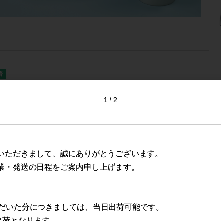
ばさ(Tsubasa) ハイブリッドグローブ
1
2
リー ニトリル配合プラスチック手袋 丈
 介護用 家庭掃除用 検品用 ブルー 100枚
いただきまして、誠にありがとうございます。
れた手でも簡単に装着できるニトリル配合したハイブリ
業・発送の日程をご案内申し上げます。
ただいた分につきましては、当日出荷可能です。
出荷となります。